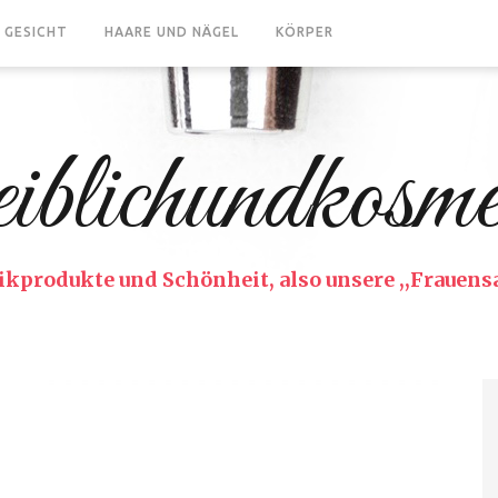
GESICHT
HAARE UND NÄGEL
KÖRPER
iblichundkosmet
kprodukte und Schönheit, also unsere ,,Frauensa