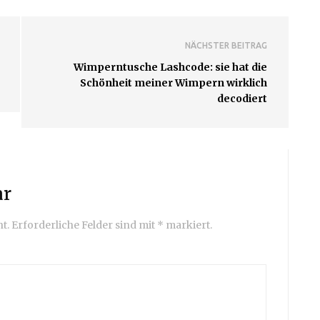
NÄCHSTER BEITRAG
Wimperntusche Lashcode: sie hat die
Schönheit meiner Wimpern wirklich
decodiert
ar
t.
Erforderliche Felder sind mit
*
markiert.