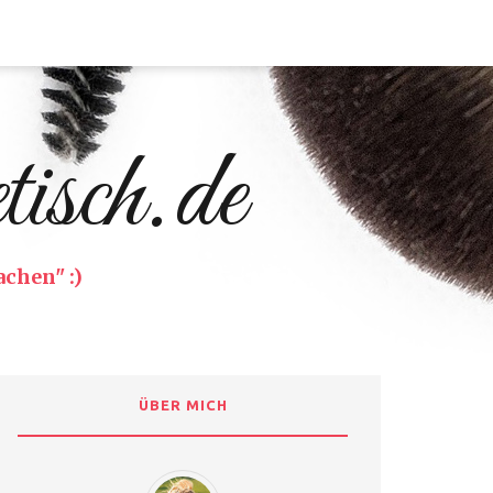
isch.de
chen" :)
ÜBER MICH