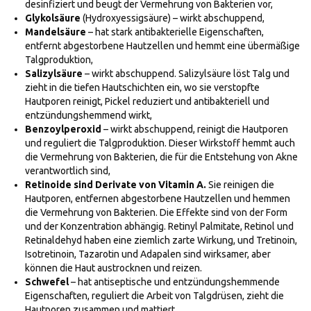
desinfiziert und beugt der Vermehrung von Bakterien vor,
Glykolsäure
(Hydroxyessigsäure) – wirkt abschuppend,
Mandelsäure
– hat stark antibakterielle Eigenschaften,
entfernt abgestorbene Hautzellen und hemmt eine übermäßige
Talgproduktion,
Salizylsäure
– wirkt abschuppend. Salizylsäure löst Talg und
zieht in die tiefen Hautschichten ein, wo sie verstopfte
Hautporen reinigt, Pickel reduziert und antibakteriell und
entzündungshemmend wirkt,
Benzoylperoxid
– wirkt abschuppend, reinigt die Hautporen
und reguliert die Talgproduktion. Dieser Wirkstoff hemmt auch
die Vermehrung von Bakterien, die für die Entstehung von Akne
verantwortlich sind,
Retinoide sind Derivate von Vitamin A.
Sie reinigen die
Hautporen, entfernen abgestorbene Hautzellen und hemmen
die Vermehrung von Bakterien. Die Effekte sind von der Form
und der Konzentration abhängig. Retinyl Palmitate, Retinol und
Retinaldehyd haben eine ziemlich zarte Wirkung, und Tretinoin,
Isotretinoin, Tazarotin und Adapalen sind wirksamer, aber
können die Haut austrocknen und reizen.
Schwefel
– hat antiseptische und entzündungshemmende
Eigenschaften, reguliert die Arbeit von Talgdrüsen, zieht die
Hautporen zusammen und mattiert,