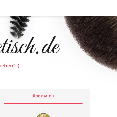
isch.de
chen" :)
ÜBER MICH