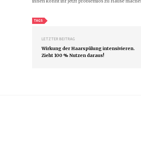
ihnen könnt ihr jetzt problemlos zu Hause machen.
TAGS
LETZTER BEITRAG
Wirkung der Haarspülung intensivieren.
Zieht 100 % Nutzen daraus!