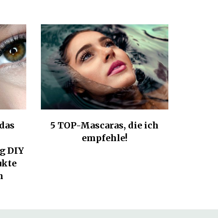
 das
5 TOP-Mascaras, die ich
empfehle!
g DIY
ukte
n