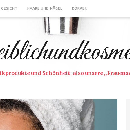
GESICHT
HAARE UND NÄGEL
KÖRPER
iblichundkosmet
kprodukte und Schönheit, also unsere ,,Frauensa