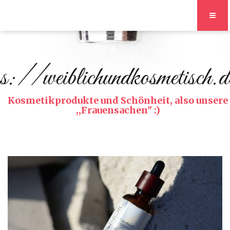
s://weiblichundkosmetisch.d
Kosmetikprodukte und Schönheit, also unsere
,,Frauensachen" :)